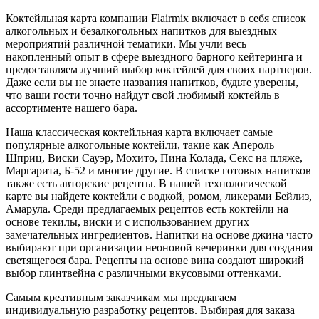
Коктейльная карта компании Flairmix включает в себя список
алкогольных и безалкогольных напитков для выездных
мероприятий различной тематики. Мы учли весь
накопленный опыт в сфере выездного барного кейтеринга и
предоставляем лучший выбор коктейлей для своих партнеров.
Даже если вы не знаете названия напитков, будьте уверены,
что ваши гости точно найдут свой любимый коктейль в
ассортименте нашего бара.
Наша классическая коктейльная карта включает самые
популярные алкогольные коктейли, такие как Апероль
Шприц, Виски Сауэр, Мохито, Пина Колада, Секс на пляже,
Маргарита, Б-52 и многие другие. В списке готовых напитков
также есть авторские рецепты. В нашей технологической
карте вы найдете коктейли с водкой, ромом, ликерами Бейлиз,
Амарула. Среди предлагаемых рецептов есть коктейли на
основе текилы, виски и с использованием других
замечательных ингредиентов. Напитки на основе джина часто
выбирают при организации неоновой вечеринки для создания
светящегося бара. Рецепты на основе вина создают широкий
выбор глинтвейна с различными вкусовыми оттенками.
Самым креативным заказчикам мы предлагаем
индивидуальную разработку рецептов. Выбирая для заказа