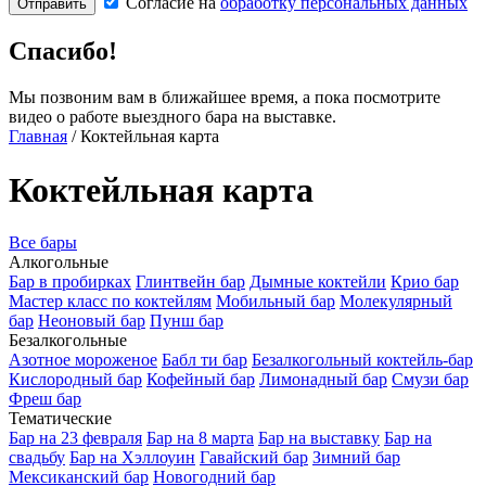
Согласие на
обработку персональных данных
Отправить
Спасибо!
Мы позвоним вам в ближайшее время, а пока посмотрите
видео о работе выездного бара на выставке.
Главная
/
Коктейльная карта
Коктейльная карта
Все бары
Алкогольные
Бар в пробирках
Глинтвейн бар
Дымные коктейли
Крио бар
Мастер класс по коктейлям
Мобильный бар
Молекулярный
бар
Неоновый бар
Пунш бар
Безалкогольные
Азотное мороженое
Бабл ти бар
Безалкогольный коктейль-бар
Кислородный бар
Кофейный бар
Лимонадный бар
Смузи бар
Фреш бар
Тематические
Бар на 23 февраля
Бар на 8 марта
Бар на выставку
Бар на
свадьбу
Бар на Хэллоуин
Гавайский бар
Зимний бар
Мексиканский бар
Новогодний бар