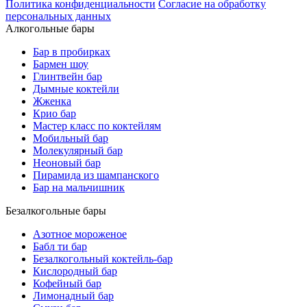
Политика конфиденциальности
Согласие на обработку
персональных данных
Алкогольные бары
Бар в пробирках
Бармен шоу
Глинтвейн бар
Дымные коктейли
Жженка
Крио бар
Мастер класс по коктейлям
Мобильный бар
Молекулярный бар
Неоновый бар
Пирамида из шампанского
Бар на мальчишник
Безалкогольные бары
Азотное мороженое
Бабл ти бар
Безалкогольный коктейль-бар
Кислородный бар
Кофейный бар
Лимонадный бар