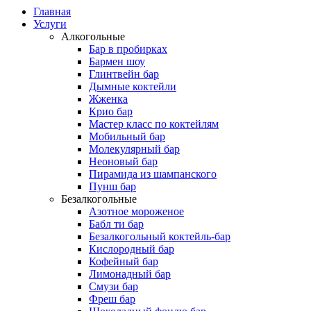
Главная
Услуги
Алкогольные
Бар в пробирках
Бармен шоу
Глинтвейн бар
Дымные коктейли
Жженка
Крио бар
Мастер класс по коктейлям
Мобильный бар
Молекулярный бар
Неоновый бар
Пирамида из шампанского
Пунш бар
Безалкогольные
Азотное мороженое
Бабл ти бар
Безалкогольный коктейль-бар
Кислородный бар
Кофейный бар
Лимонадный бар
Смузи бар
Фреш бар